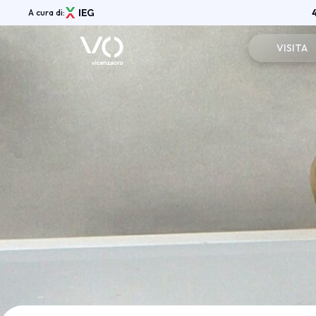
A cura di:
VISITA
Registrazi
Menù
Info pratic
ABOUT
Vicenzaoro Shows
Perchè visi
Aree espositive
Vicenzaoro App
Area Riser
Media Gallery
Partners
News
Shop
Contatti