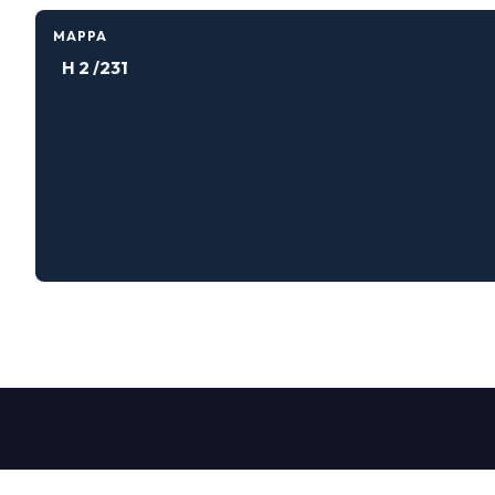
MAPPA
H 2 /231