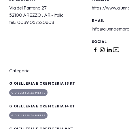
Dove parcheggiare
Via del Pantano 27
https://www.alunn
Punti ristoro
52100 AREZZO , AR - Italia
Scopri Vicenza
EMAIL
tel.: 0039 057520608
info@alunnoemarca
CATALOGO ESPOSITORI
Espositori Vicenzaoro
SOCIAL
Espositori T.GOLD
EVENTI
Programma eventi
Categorie
PROGETTI
Progetti speciali
GIOIELLERIA E OREFICERIA 18 KT
Progetti editoriali
GIOIELLI SENZA PIETRE
Education
GIOIELLERIA E OREFICERIA 14 KT
MEDIA ROOM
GIOIELLI SENZA PIETRE
Comunicati e press kit
Accredito stampa
GIOIELLERIA E OREFICERIA 9 KT