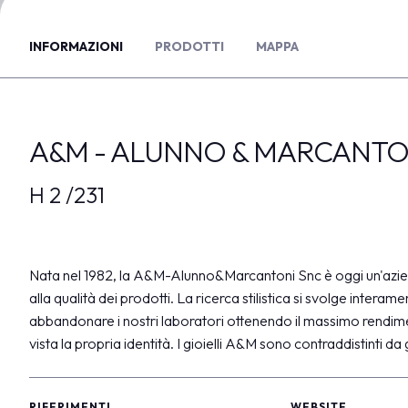
VISITA
INFORMAZIONI
Registrazione e badge
PRODOTTI
MAPPA
Info pratiche visitatori
Perché visitare
FAQ
A&M - ALUNNO & MARCANTO
Area Riservata
ESPONI
H 2 /231
Perchè esporre
Diventa espositore
Info utili per esporre
Nata nel 1982, la A&M-Alunno&Marcantoni Snc è oggi un'aziend
Area riservata Vicenzaoro
alla qualità dei prodotti. La ricerca stilistica si svolge inter
Area riservata T.Gold
abbandonare i nostri laboratori ottenendo il massimo rendiment
vista la propria identità. I gioielli A&M sono contraddistinti da
GETTING READY
Come arrivare
Dove soggiornare
RIFERIMENTI
WEBSITE