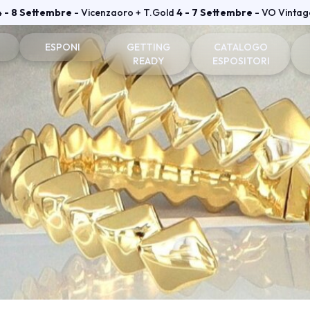
4 - 8 Settembre
- Vicenzaoro + T.Gold
4 - 7 Settembre
- VO Vintag
ESPONI
GETTING
CATALOGO
READY
ESPOSITORI
one e badge
Perché esporre
Come arrivare
Espositori Vicenzaoro
he visitatori
Diventa espositore
Dove soggiornare
Espositori T.GOLD
tare
Info utili per esporre
Dove parcheggiare
vata
Area riservata Vicenzaoro
Area riservata T.Gold