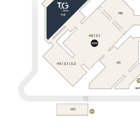
Info e contatti
Servizi per i media
Download loghi e foto
THE JEWELLERY AGENDA
Oroarezzo
JGTD in Dubai
SIJE
Summit del Gioello
Valenza Gem Forum
The Vicenza Symposium
VISITA