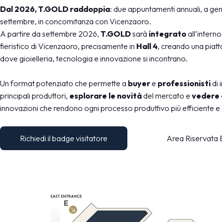
Dove parcheggiare
Dal 2026, T.GOLD raddoppia
: due appuntamenti annuali, a ge
Punti ristoro
settembre, in concomitanza con Vicenzaoro.
Scopri Vicenza
A partire da settembre 2026,
T.GOLD
sarà
integrato
all’interno
fieristico di Vicenzaoro, precisamente in
Hall 4
, creando una piat
CATALOGO ESPOSITORI
dove gioielleria, tecnologia e innovazione si incontrano.
Espositori Vicenzaoro
Espositori T.GOLD
Un format potenziato che permette a
buyer
e
professionisti
di 
principali produttori,
esplorare le novità
del mercato e
vedere 
EVENTI
innovazioni che rendono ogni processo produttivo più efficiente e
Programma eventi
PROGETTI
Richiedi il badge visitatore
Area Riservata 
Progetti speciali
Progetti editoriali
Education
MEDIA ROOM
Comunicati e press kit
Accredito stampa