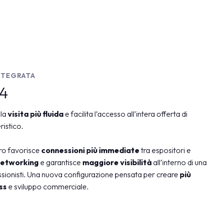
arrow_drop_down
NTEGRATA
 4
 la
visita più fluida
e facilita l’accesso all’intera offerta di
ristico.
oro favorisce
connessioni più immediate
tra espositori e
 networking
e garantisce
maggiore visibilità
all’interno di una
sionisti. Una nuova configurazione pensata per creare
più
ess
e sviluppo commerciale.