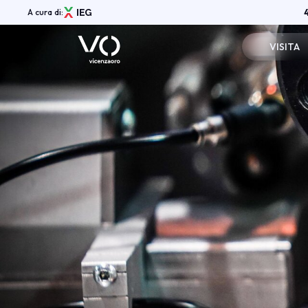
A cura di:
VISITA
Registrazi
Menù
Info pratic
ABOUT
Vicenzaoro Shows
Perchè visi
Aree espositive
Vicenzaoro App
Area Riser
Media Gallery
Partners
News
Shop
Contatti