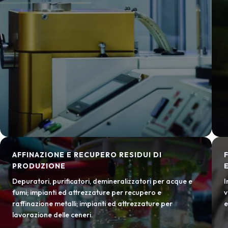
AFFINAZIONE E RECUPERO RESIDUI DI
PRODUZIONE
Depuratori, purificatori, demineralizzatori per acque e
I
fumi; impianti ed attrezzature per recupero e
v
raffinazione metalli; impianti ed attrezzature per
e
lavorazione delle ceneri.