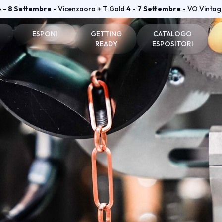
4 - 8 Settembre
- Vicenzaoro + T.Gold
4 - 7 Settembre
- VO Vintag
ESPONI
GETTING
CATALOGO
READY
ESPOSITORI
one e badge
Perché esporre
Come arrivare
Espositori Vicenzaoro
he visitatori
Diventa espositore
Dove soggiornare
Espositori T.GOLD
tare
Info utili per esporre
Dove parcheggiare
vata
Area riservata Vicenzaoro
Area riservata T.Gold