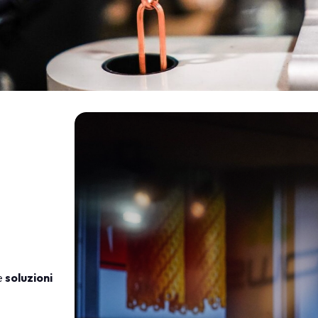
hinari per
 all’oro e ai
e
soluzioni