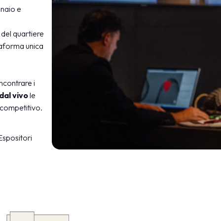
nnaio e
 del quartiere
taforma unica
incontrare i
dal vivo
le
 competitivo.
Espositori