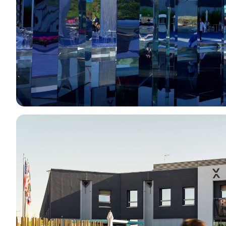
Dove parcheggiare
Punti ristoro
Scopri Vicenza
CATALOGO ESPOSITORI
Espositori Vicenzaoro
Espositori T.GOLD
EVENTI
Programma eventi
PROGETTI
Progetti speciali
Progetti editoriali
Education
MEDIA ROOM
Comunicati e press kit
Accredito stampa