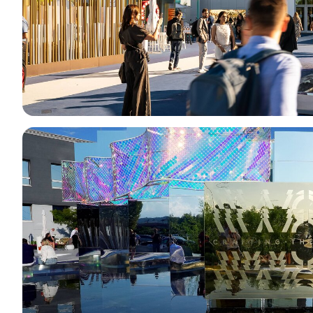
Info e contatti
Servizi per i media
Download loghi e foto
THE JEWELLERY AGENDA
Oroarezzo
JGTD in Dubai
SIJE
Summit del Gioello
Valenza Gem Forum
The Vicenza Symposium
VISITA