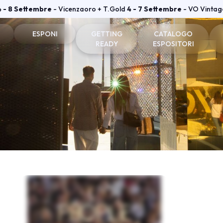
4 - 8 Settembre
- Vicenzaoro + T.Gold
4 - 7 Settembre
- VO Vintag
ESPONI
GETTING
CATALOGO
READY
ESPOSITORI
one e badge
Perché esporre
Come arrivare
Espositori Vicenzaoro
he visitatori
Diventa espositore
Dove soggiornare
Espositori T.GOLD
tare
Info utili per esporre
Dove parcheggiare
vata
Area riservata Vicenzaoro
Area riservata T.Gold