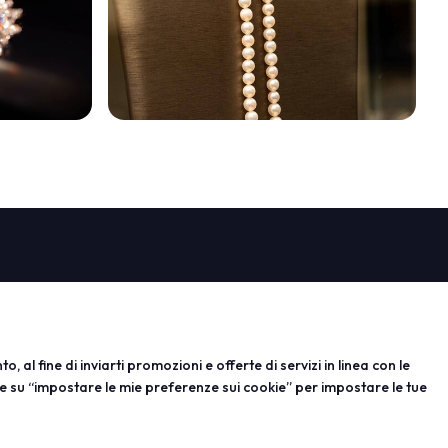
arrow_circle_right
PROGETTI
espositore
Progetti speciali
 per esporre
Progetti editoriali
rvata
Education
, al fine di inviarti promozioni e offerte di servizi in linea con le
e su “impostare le mie preferenze sui cookie” per impostare le tue