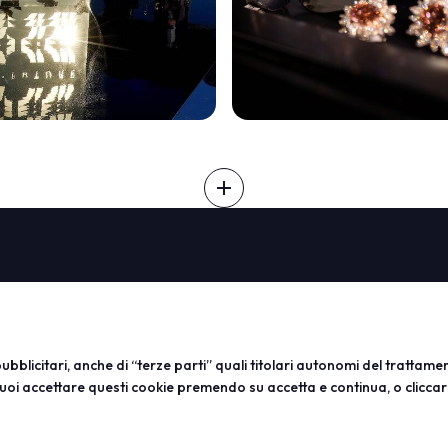
SCOPRI DI PIÙ
add
arrow_circle_right
ABOUT
VISITA
ESPONI
Vicenzaoro
Registrazione e badge
Diventa 
T.Gold
Info pratiche visitatori
Info utili
VO Vintage
FAQ
Area rise
bblicitari, anche di “terze parti” quali titolari autonomi del trattamento
Aree espositive
Area riservata
uoi accettare questi cookie premendo su accetta e continua, o cliccar
Contatti