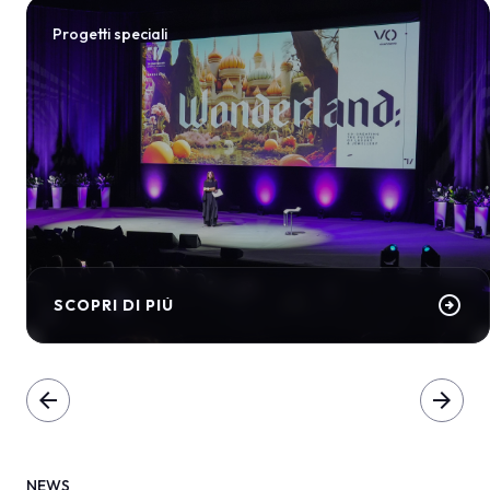
Progetti speciali
arrow_circle_right
SCOPRI DI PIÙ
arrow_back
arrow_forward
NEWS