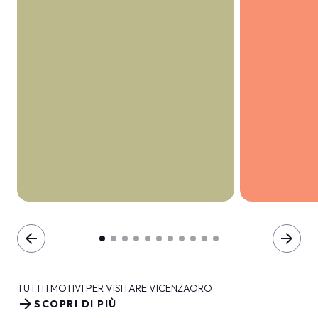
arrow_back
arrow_forward
TUTTI I MOTIVI PER VISITARE VICENZAORO
arrow_forward
SCOPRI DI PIÙ