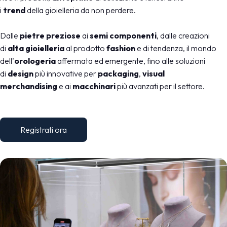
i
trend
della gioielleria da non perdere.
Dalle
pietre preziose
ai
semi componenti
, dalle creazioni
di
alta gioielleria
al prodotto
fashion
e di tendenza, il mondo
dell’
orologeria
affermata ed emergente, fino alle soluzioni
di
design
più innovative per
packaging
,
visual
merchandising
e ai
macchinari
più avanzati per il settore.
Registrati ora