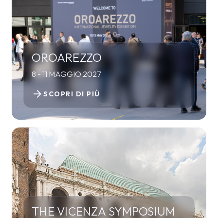
OROAREZZO
8 - 11 MAGGIO 2027
arrow_forward
SCOPRI DI PIÙ
THE VICENZA SYMPOSIUM