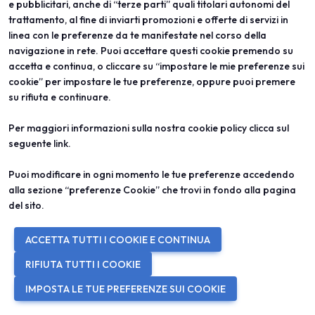
e pubblicitari, anche di “terze parti” quali titolari autonomi del
trattamento, al fine di inviarti promozioni e offerte di servizi in
IN COLLABORAZIONE CON
linea con le preferenze da te manifestate nel corso della
navigazione in rete. Puoi accettare questi cookie premendo su
accetta e continua, o cliccare su “impostare le mie preferenze sui
cookie” per impostare le tue preferenze, oppure puoi premere
su rifiuta e continuare.
Per maggiori informazioni sulla nostra cookie policy clicca sul
seguente
link
.
Puoi modificare in ogni momento le tue preferenze accedendo
alla sezione “preferenze Cookie” che trovi in fondo alla pagina
del sito.
CON IL PATROCINIO DI
ACCETTA TUTTI I COOKIE E CONTINUA
RIFIUTA TUTTI I COOKIE
IMPOSTA LE TUE PREFERENZE SUI COOKIE