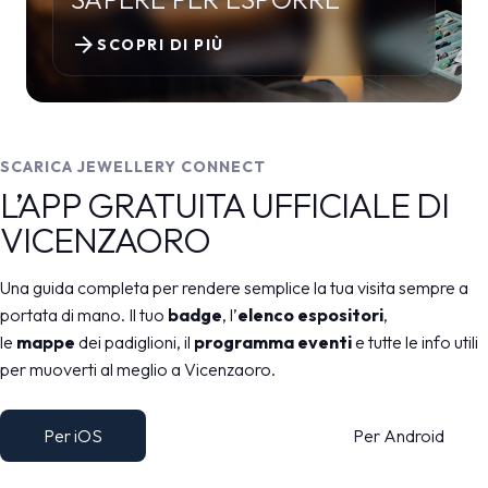
arrow_forward
SCOPRI DI PIÙ
SCARICA JEWELLERY CONNECT
L’APP GRATUITA UFFICIALE DI
VICENZAORO
Una guida completa per rendere semplice la tua visita sempre a
portata di mano. Il tuo
badge
, l’
elenco espositori
,
le
mappe
dei padiglioni, il
programma eventi
e tutte le info utili
per muoverti al meglio a Vicenzaoro.
Per iOS
Per Android