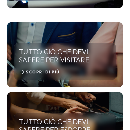
TUTTO CIÒ CHE DEVI
SAPERE PER VISITARE
arrow_forward
SCOPRI DI PIÙ
TUTTO CIÒ CHE DEVI
SAPERE PER ESPORRE