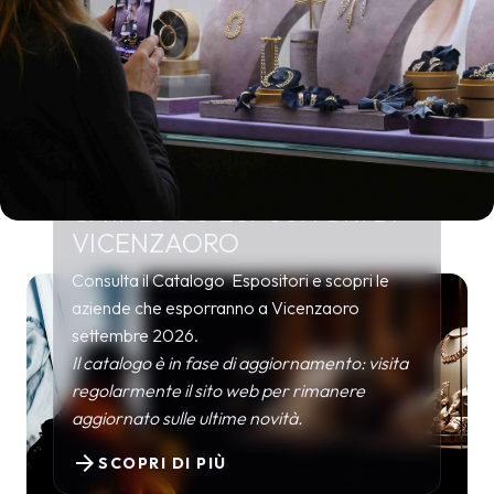
CATALOGO ESPOSITORI DI
VICENZAORO
Consulta il Catalogo Espositori e scopri le
aziende che esporranno a Vicenzaoro
settembre 2026.
Il catalogo è in fase di aggiornamento: visita
regolarmente il sito web per rimanere
aggiornato sulle ultime novità.
arrow_forward
SCOPRI DI PIÙ