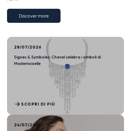
Discover more
28/07/2026
Signes & Symboles: Chanel celebra i simboli di
Mademoiselle
arrow_forward
SCOPRI DI PIÙ
24/07/2026