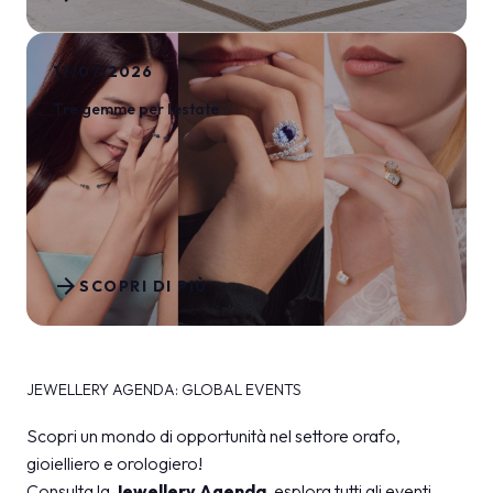
17/07/2026
Tre gemme per l’estate
arrow_forward
SCOPRI DI PIÙ
JEWELLERY AGENDA: GLOBAL EVENTS
Scopri un mondo di opportunità nel settore orafo,
gioielliero e orologiero!
Consulta la
Jewellery Agenda
, esplora tutti gli eventi,