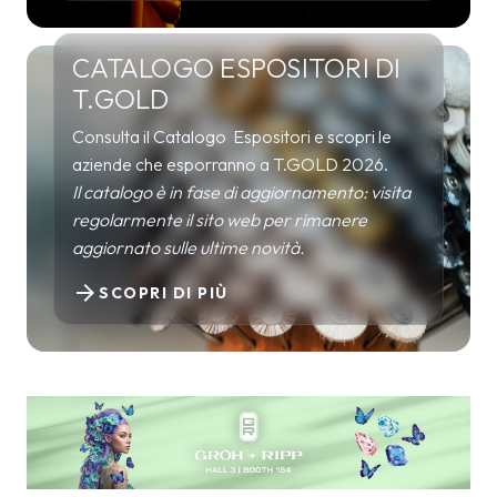
CATALOGO ESPOSITORI DI
T.GOLD
Consulta il Catalogo Espositori e scopri le
aziende che esporranno a T.GOLD 2026.
Il catalogo è in fase di aggiornamento: visita
regolarmente il sito web per rimanere
aggiornato sulle ultime novità.
arrow_forward
SCOPRI DI PIÙ