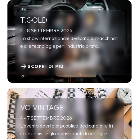
T.GOLD
4 - 8 SETTEMBRE 2026
Lo show internazionale dedicato ai macchinari
e alle tecnologie per l'industria orafa.
arrow_forward
SCOPRI DI PIÙ
VO VINTAGE
4 - 7 SETTEMBRE 2026
L'evento aperto al pubblico dedicato a tutti i
collezionisti e gli appassionati di orologi e