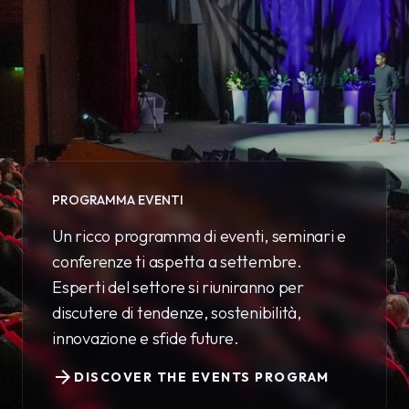
PROGRAMMA EVENTI
Un ricco programma di eventi, seminari e
conferenze ti aspetta a settembre.
Esperti del settore si riuniranno per
discutere di tendenze, sostenibilità,
innovazione e sfide future.
arrow_forward
DISCOVER THE EVENTS PROGRAM