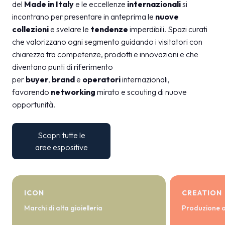
del
Made in Italy
e le eccellenze
internazionali
si
incontrano per presentare in anteprima le
nuove
collezioni
e svelare le
tendenze
imperdibili. Spazi curati
che valorizzano ogni segmento guidando i visitatori con
chiarezza tra competenze, prodotti e innovazioni e che
diventano punti di riferimento
per
buyer
,
brand
e
operatori
internazionali,
favorendo
networking
mirato e scouting di nuove
opportunità.
Scopri tutte le
aree espositive
ICON
CREATION
Marchi di alta gioielleria
Produzione 