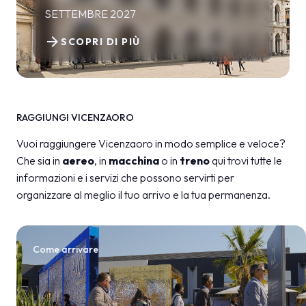
SETTEMBRE 2027
arrow_forward
SCOPRI DI PIÙ
RAGGIUNGI VICENZAORO
Vuoi raggiungere Vicenzaoro in modo semplice e veloce?
Che sia in
aereo
, in
macchina
o in
treno
qui trovi tutte le
informazioni e i servizi che possono servirti per
organizzare al meglio il tuo arrivo e la tua permanenza.
Come arrivare