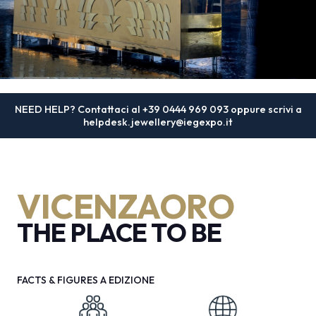
MEDIA ROOM
arrow_right
VISITA
E
4 - 8 SETTEMBRE 2026
NEED HELP? Contattaci al
+39 0444 969 093
oppure scrivi a
VICENZAORO | The Jewellery
helpdesk.jewellery@iegexpo.it
Boutique Show
S
Il salone internazionale dedicato all’oreficeria, alla
VICENZAORO
gioielleria e all'orologeria
arrow_circle_right
SCOPRI DI PIÙ
arrow_forward
THE PLACE TO BE
REGISTRATI ORA
person
AREA RISERVATA VISITATORI
FACTS & FIGURES A EDIZIONE
IT
EN
A cura di: