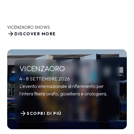
VICENZAORO SHOWS
arrow_forward
DISCOVER MORE
VICENZAORO
4 - 8 SETTEMBRE 2026
L’evento internazionale di riferimento per
l’intera filiera orafo, gioielliera e orologiera.
arrow_forward
SCOPRI DI PIÙ