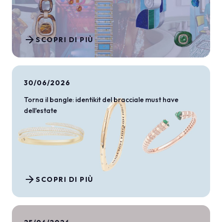
arrow_forward
SCOPRI DI PIÙ
30/06/2026
Torna il bangle: identikit del bracciale must have
dell'estate
arrow_forward
SCOPRI DI PIÙ