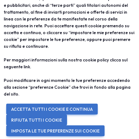
e pubblicitari, anche di “terze parti” quali titolari autonomi del
trattamento, al fine di inviarti promozioni e offerte di servizi in
linea con le preferenze da te manifestate nel corso della
ABOUT
VISITA
navigazione in rete. Puoi accettare questi cookie premendo su
Vicenzaoro
Registrazione e badge
T.Gold
Info pratiche visitatori
accetta e continua, o cliccare su “impostare le mie preferenze sui
VO Vintage
FAQ
cookie” per impostare le tue preferenze, oppure puoi premere
Aree espositive
Area riservata
su rifiuta e continuare.
Contatti
ESPONI
PROGETTI
Per maggiori informazioni sulla nostra cookie policy clicca sul
Diventa espositore
Progetti speciali
seguente
link
.
Info utili per esporre
Progetti editoriali
Area riservata
Education
Puoi modificare in ogni momento le tue preferenze accedendo
alla sezione “preferenze Cookie” che trovi in fondo alla pagina
del sito.
© 2026
ITALIAN EXHIBITION GROUP SpA - Via Emilia 155, 47921 Rimini
ACCETTA TUTTI I COOKIE E CONTINUA
(Italy) - Registro Imprese Rimini e C.F./P.I. 00139440408 - Cap. Soc.
52.214.897 i.v. -
Copyright & disclaimer
-
Privacy Policy
-
Cookie
RIFIUTA TUTTI I COOKIE
Policy
-
Preferenze Cookie
IMPOSTA LE TUE PREFERENZE SUI COOKIE