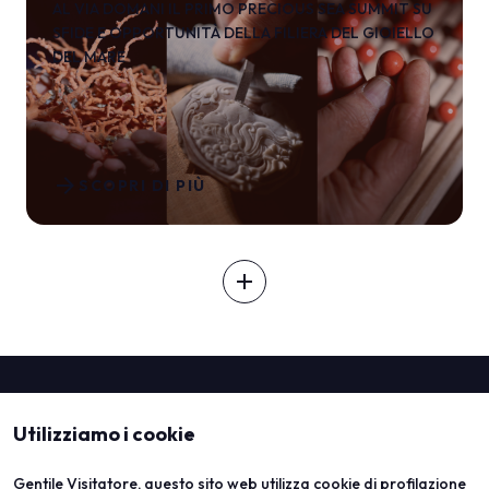
AL VIA DOMANI IL PRIMO PRECIOUS SEA SUMMIT SU
SFIDE E OPPORTUNITÀ DELLA FILIERA DEL GIOIELLO
DEL MARE
arrow_forward
SCOPRI DI PIÙ
add
Utilizziamo i cookie
Gentile Visitatore, questo sito web utilizza cookie di profilazione