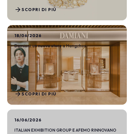
arrow_forward
SCOPRI DI PIÙ
18/06/2026
Damiani: un nuovo store a Hangzhou
arrow_forward
SCOPRI DI PIÙ
16/06/2026
ITALIAN EXHIBITION GROUP E AFEMO RINNOVANO