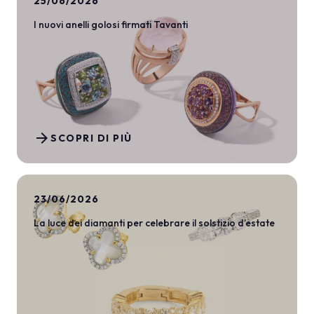
25/06/2026
I nuovi anelli golosi firmati Tavanti
arrow_forward
SCOPRI DI PIÙ
23/06/2026
La luce dei diamanti per celebrare il solstizio d’estate