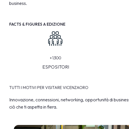
business.
Dove parcheggiare
Punti ristoro
Scopri Vicenza
FACTS & FIGURES A EDIZIONE
CATALOGO ESPOSITORI
Espositori Vicenzaoro
Espositori T.GOLD
EVENTI
+
1.300
Programma eventi
ESPOSITORI
PROGETTI
Progetti speciali
TUTTI I MOTIVI PER VISITARE VICENZAORO
Progetti editoriali
Education
Innovazione, connessioni, networking, opportunità di business
ciò che ti aspetta in fiera.
MEDIA ROOM
Comunicati e press kit
Accredito stampa