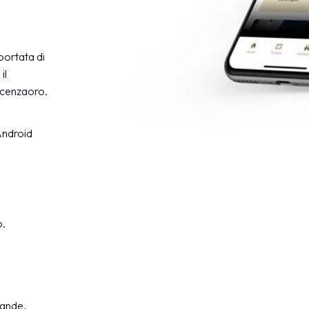
portata di
il
Vicenzaoro.
Android
o.
mande.