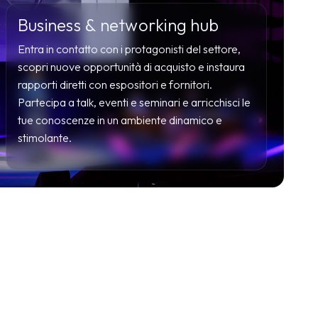
Business & networking hub
Entra in contatto con i protagonisti del settore,
scopri nuove opportunità di acquisto e instaura
arrow_drop_down
rapporti diretti con espositori e fornitori.
Partecipa a talk, eventi e seminari e arricchisci le
tue conoscenze in un ambiente dinamico e
stimolante.