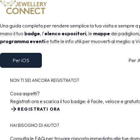
Una guida completa per rendere semplice la tua visita e sempre a 
mano il tuo
badge
, l’
elenco espositori
, le
mappe
dei padiglioni, 
programma eventi
e tutte le info utili per muoverti al meglio a 
Per iOS
Per 
NON TI SEI ANCORA REGISTRATO?
Cosa aspetti?
Registrati ora e scarica il tuo badge: è facile, veloce e gratuit
arrow_forward
REGISTRATI ORA
HAI BISOGNO DI AIUTO?
Consulta le FAQ per trovare risposta immediata alle tue do