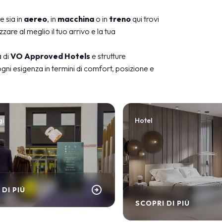
 sia in
aereo
, in
macchina
o in
treno
qui trovi
zare al meglio il tuo arrivo e la tua
a di
VO Approved Hotels
e strutture
ni esigenza in termini di comfort, posizione e
gi
Hotel
arrow_circle_right
 DI PIÙ
SCOPRI DI PIÙ
arrow_circle_right
SCOPRI DI PIÙ