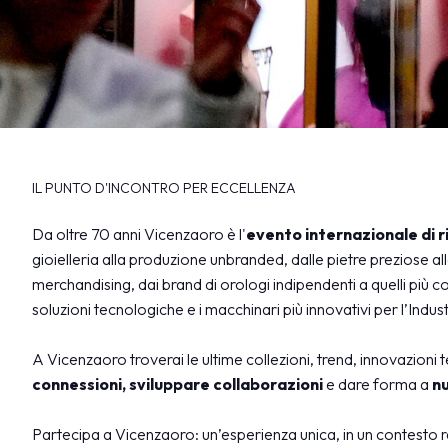
VISITA
Registrazione e badge
Info pratiche visitatori
Perché visitare
FAQ
Perchè
Area Riservata
IL PUNTO D'INCONTRO PER ECCELLENZA
ESPONI
visitare
Perchè esporre
Da oltre 70 anni Vicenzaoro è l'
evento internazionale di ri
Vicenzaoro
Diventa espositore
gioielleria alla produzione unbranded, dalle pietre preziose alle
Info utili per esporre
merchandising, dai brand di orologi indipendenti a quelli più 
soluzioni tecnologiche e i macchinari più innovativi per l’Indust
Area riservata Vicenzaoro
Area riservata T.Gold
A Vicenzaoro troverai le ultime collezioni, trend, innovazioni
area riservata
arrow_right
perchè visitare
GETTING READY
connessioni, sviluppare collaborazioni
e dare forma a
nu
Come arrivare
Dove soggiornare
Partecipa a Vicenzaoro: un’esperienza unica, in un contesto ra