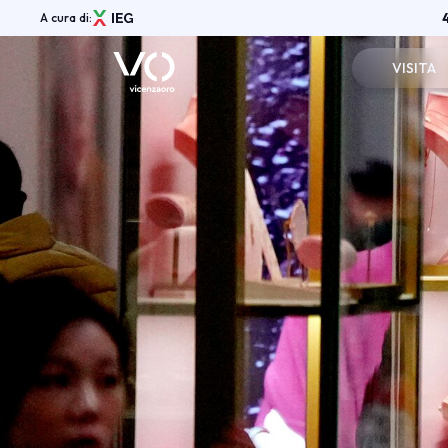
A cura di:
VISITA
Registrazi
Menù
Info pratic
ABOUT
Vicenzaoro Shows
Perchè visi
Aree espositive
Vicenzaoro App
Area Riser
Media Gallery
Partners
News
Shop
Contatti