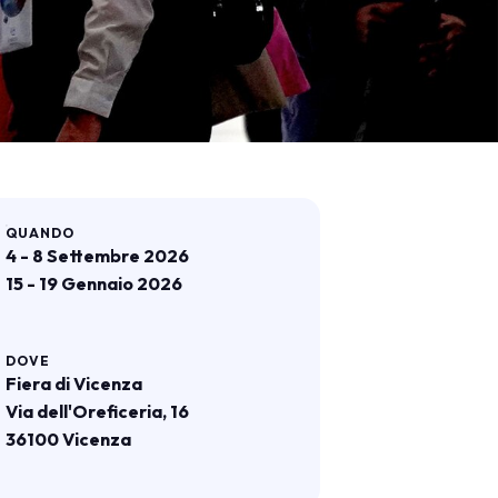
arrow_drop_down
arrow_drop_down
QUANDO
4 - 8 Settembre 2026
15 - 19 Gennaio 2026
DOVE
Fiera di Vicenza
Via dell'Oreficeria, 16
arrow_drop_down
36100 Vicenza