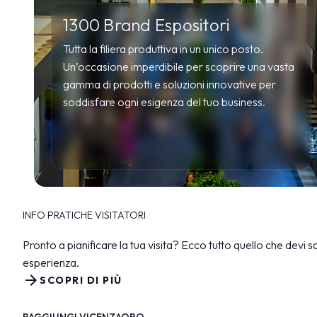
Info e contatti
1300 Brand Espositori
Servizi per i media
Tutta la filiera produttiva in un unico posto.
Download loghi e foto
Un’occasione imperdibile per scoprire una vasta
THE JEWELLERY AGENDA
gamma di prodotti e soluzioni innovative per
Oroarezzo
soddisfare ogni esigenza del tuo business.
JGTD in Dubai
SIJE
Summit del Gioello
Valenza Gem Forum
The Vicenza Symposium
INFO PRATICHE VISITATORI
VISITA
Pronto a pianificare la tua visita? Ecco tutto quello che devi 
esperienza.
arrow_forward
SCOPRI DI PIÙ
RAGGIUNGI VICENZAORO