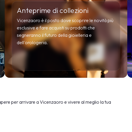
Anteprime di collezioni
Vicenzaoro è il posto dove scoprire le novità più
esclusive e fare acquisti su prodotti che
segneranno il futuro della gioielleria e
dell'orologeria.
ESPONI
sapere per arrivare a Vicenzaoro e vivere al meglio la tua