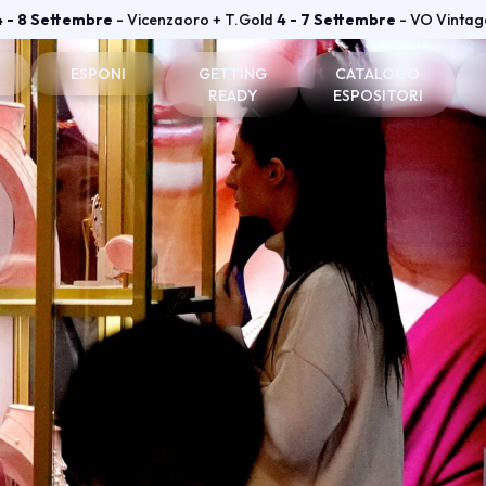
4 - 8 Settembre
- Vicenzaoro + T.Gold
4 - 7 Settembre
- VO Vintag
ESPONI
GETTING
CATALOGO
READY
ESPOSITORI
one e badge
Perché esporre
Come arrivare
Espositori Vicenzaoro
he visitatori
Diventa espositore
Dove soggiornare
Espositori T.GOLD
tare
Info utili per esporre
Dove parcheggiare
vata
Area riservata Vicenzaoro
Area riservata T.Gold