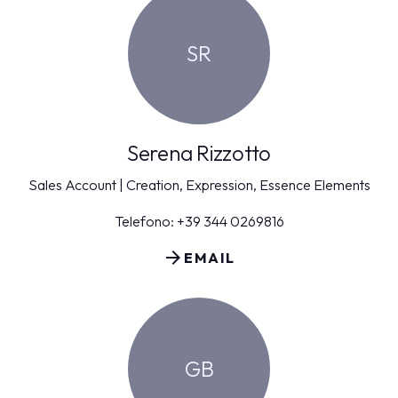
SR
Serena Rizzotto
Sales Account | Creation, Expression, Essence Elements
Telefono: +39 344 0269816
arrow_forward
EMAIL
GB