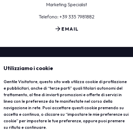
Marketing Specialist
Telefono: +39 335 7981882
arrow_forward
EMAIL
Utilizziamo i cookie
Gentile Visitatore, questo sito web utilizza cookie di profilazione
e pubblicitari, anche di “terze parti” quali titolari autonomi del
trattamento, al fine di inviarti promozioni e offerte di servizi in
linea con le preferenze da te manifestate nel corso della
ABOUT
VISITA
navigazione in rete. Puoi accettare questi cookie premendo su
Vicenzaoro
Registrazione e badge
T.Gold
Info pratiche visitatori
accetta e continua, o cliccare su “impostare le mie preferenze sui
VO Vintage
FAQ
cookie” per impostare le tue preferenze, oppure puoi premere
Aree espositive
Area riservata
su rifiuta e continuare.
Contatti