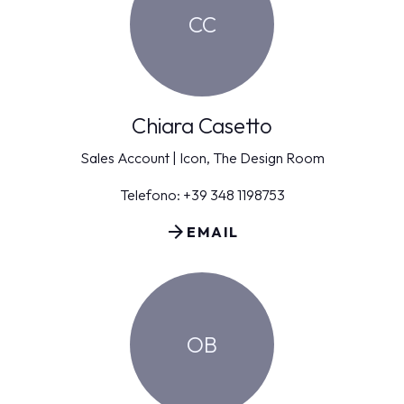
CC
Chiara Casetto
Sales Account | Icon, The Design Room
Telefono: +39 348 1198753
arrow_forward
EMAIL
OB