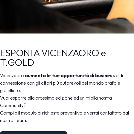
MEDIA ROOM
arrow_right
VISITA
E
Info utili per esporre
ESPONI A VICENZAORO e
T.GOLD
area riservata
arrow_right
info utili per esporre
S
Vicenzaoro
aumenta le tue opportunità di business
e di
connessione con gli attori più autorevoli del mondo orafo e
arrow_circle_right
SCOPRI DI PIÙ
gioielliero.
Vuoi esporre alla prossima edizione ed unirti alla nostra
Community?
person
AREA RISERVATA VISITATORI
Compila il modulo di richiesta preventivo e verrai contattato dal
nostro Team.
IT
EN
A cura di: