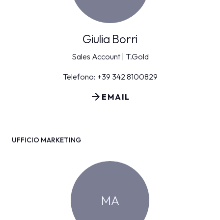
Giulia Borri
Sales Account | T.Gold
Telefono: +39 342 8100829
arrow_forward
EMAIL
UFFICIO MARKETING
MA