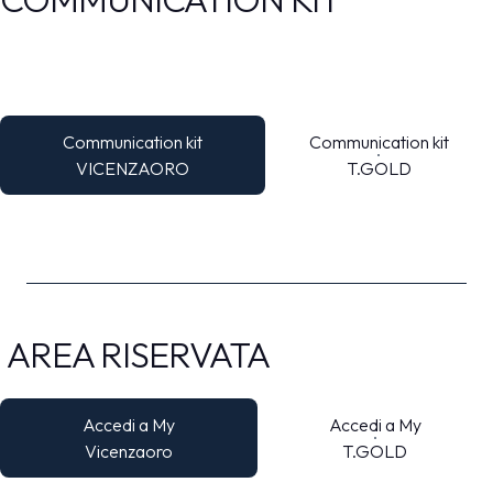
Communication kit
Communication kit
VICENZAORO
T.GOLD
AREA RISERVATA
Accedi a My
Accedi a My
Vicenzaoro
T.GOLD