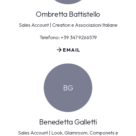
Ombretta Battistello
Sales Account | Creation e Associazioni Italiane
Telefono: +39 347 9266579
arrow_forward
EMAIL
BG
Benedetta Galletti
Sales Account | Look, Glamroom, Componets e