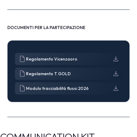
DOCUMENTI PER LA PARTECIPAZIONE
draft
download
Regolamento Vicenzaoro
draft
download
Regolamento T.GOLD
draft
download
Modulo tracciabilità flussi 2026
COMMUNICATION KIT