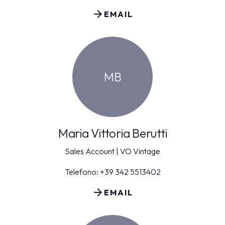
arrow_forward
EMAIL
MB
Maria Vittoria Berutti
Sales Account | VO Vintage
Telefono: +39 342 5513402
arrow_forward
EMAIL