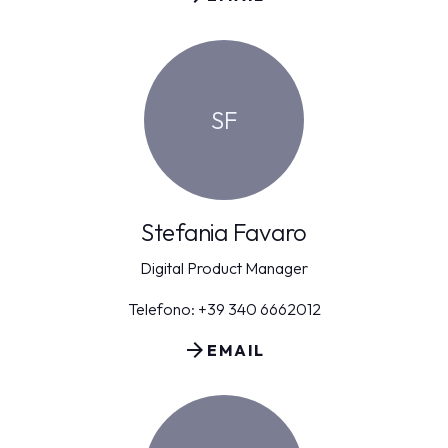
SF
Stefania Favaro
Digital Product Manager
Telefono: +39 340 6662012
arrow_forward
EMAIL