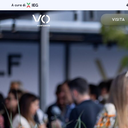
A cura di:
VISITA
Registrazi
Menù
Info pratic
ABOUT
Vicenzaoro Shows
Perchè visi
Aree espositive
Vicenzaoro App
Area Riser
Media Gallery
Partners
News
Shop
Contatti