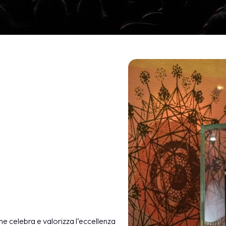
SCOPRI DI PIÙ
arrow_circle_right
he celebra e valorizza l’eccellenza