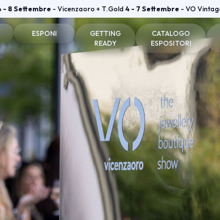
4 - 8 Settembre
- Vicenzaoro + T.Gold
4 - 7 Settembre
- VO Vintag
ESPONI
GETTING
CATALOGO
READY
ESPOSITORI
one e badge
Perché esporre
Come arrivare
Espositori Vicenzaoro
he visitatori
Diventa espositore
Dove soggiornare
Espositori T.GOLD
tare
Info utili per esporre
Dove parcheggiare
vata
Area riservata Vicenzaoro
Area riservata T.Gold