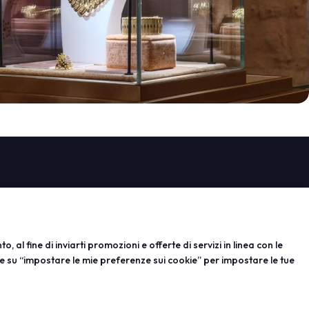
PROGETTI
espositore
Progetti speciali
 per esporre
Progetti editoriali
rvata
Education
, al fine di inviarti promozioni e offerte di servizi in linea con le
e su “impostare le mie preferenze sui cookie” per impostare le tue