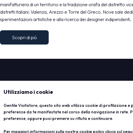
manifatturiera di un territorio e la tradizione orafa del distretto vice
distretti italiani: Valenza, Arezzo e Torre del Greco. Nove sale dedi
sperimentazioni artistiche e alla ricerca dei designer indipendenti.
Scopri di più
Utilizziamo i cookie
Gentile Visitatore, questo sito web utilizza cookie di profilazione e pu
preferenze da te manifestate nel corso della navigazione in rete. P
preferenze, oppure puoi premere su rifiuta e continuare.
Per maggiori informazioni sulla nostra cookie policy clicca sul seg