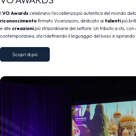
Dove parcheggiare
Punti ristoro
I
VO Awards
celebrano l’eccellenza più autentica del mondo della 
Scopri Vicenza
riconoscimento
firmato Vicenzaoro, dedicato ai
talenti
più bri
e alle
creazioni
più straordinarie del settore. Un tributo a chi, con a
CATALOGO ESPOSITORI
contemporanea, sta ridefinendo il linguaggio del lusso e ispirando i
Espositori Vicenzaoro
Espositori T.GOLD
Scopri di più
EVENTI
Programma eventi
PROGETTI
Progetti speciali
Progetti editoriali
Education
MEDIA ROOM
Comunicati e press kit
Accredito stampa