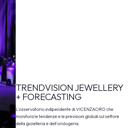
arrow_drop_down
TRENDVISION JEWELLERY
+ FORECASTING
L'osservatorio indipendente di VICENZAORO che
monitora le tendenze e le previsioni globali sul settore
della gioielleria e dell'orologeria.