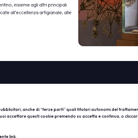
ntino, insieme agli altri principali
cate all’eccellenza artigianale, alle
ABOUT
VISITA
ESPONI
Vicenzaoro
Registrazione e badge
Diventa 
T.Gold
Info pratiche visitatori
Info utili
VO Vintage
FAQ
Area rise
bblicitari, anche di “terze parti” quali titolari autonomi del trattamento
Aree espositive
Area riservata
uoi accettare questi cookie premendo su accetta e continua, o cliccar
Contatti
uente
link
.