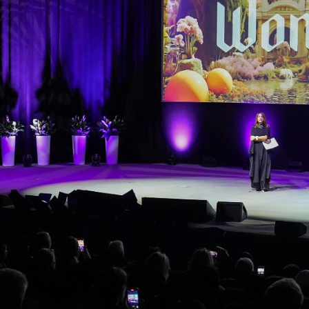
Info e contatti
Servizi per i media
Download loghi e foto
THE JEWELLERY AGENDA
Oroarezzo
JGTD in Dubai
SIJE
Summit del Gioello
Valenza Gem Forum
The Vicenza Symposium
VISITA