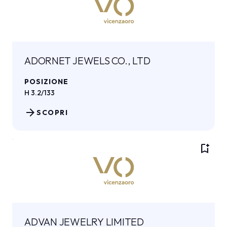
ADORNET JEWELS CO., LTD
POSIZIONE
H 3.2/133
arrow_forward
SCOPRI
bookmark_add
ADVAN JEWELRY LIMITED