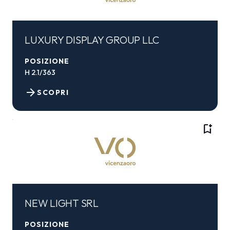
LUXURY DISPLAY GROUP LLC
POSIZIONE
H 2.1/363
arrow_forward
SCOPRI
bookmark_add
NEW LIGHT SRL
POSIZIONE