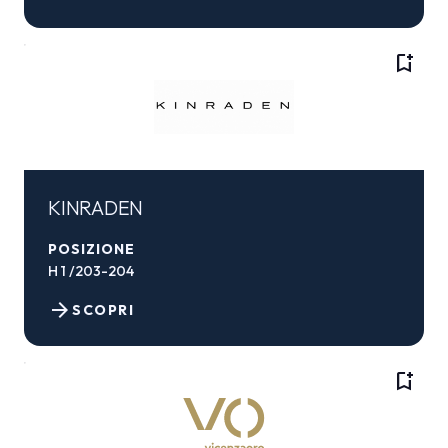
bookmark_add
KINRADEN
POSIZIONE
H 1 /203-204
arrow_forward
SCOPRI
bookmark_add