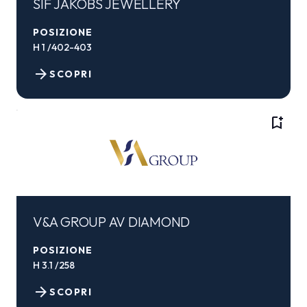
SIF JAKOBS JEWELLERY
POSIZIONE
H 1 /402-403
arrow_forward
SCOPRI
bookmark_add
V&A GROUP AV DIAMOND
POSIZIONE
H 3.1 /258
arrow_forward
SCOPRI