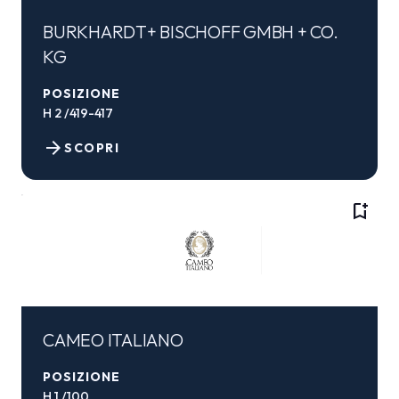
BURKHARDT+ BISCHOFF GMBH + CO.
KG
POSIZIONE
H 2 /419-417
arrow_forward
SCOPRI
bookmark_add
CAMEO ITALIANO
POSIZIONE
H 1 /100