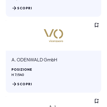
arrow_forward
SCOPRI
bookmark_add
A. ODENWALD GmbH
POSIZIONE
H 7/540
arrow_forward
SCOPRI
bookmark_add