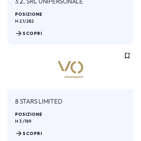
3.Z. SRL UNIPERSONALE
POSIZIONE
H 2.1/282
arrow_forward
SCOPRI
bookmark_add
8 STARS LIMITED
POSIZIONE
H 3 /189
arrow_forward
SCOPRI