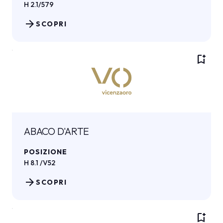
H 2.1/579
arrow_forward
SCOPRI
bookmark_add
ABACO D'ARTE
POSIZIONE
H 8.1 /V52
arrow_forward
SCOPRI
bookmark_add