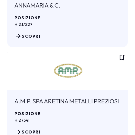
ANNAMARIA & C.
POSIZIONE
H 2.1/227
arrow_forward
SCOPRI
bookmark_add
A.M.P. SPA ARETINA METALLI PREZIOSI
POSIZIONE
H 2 /341
arrow_forward
SCOPRI