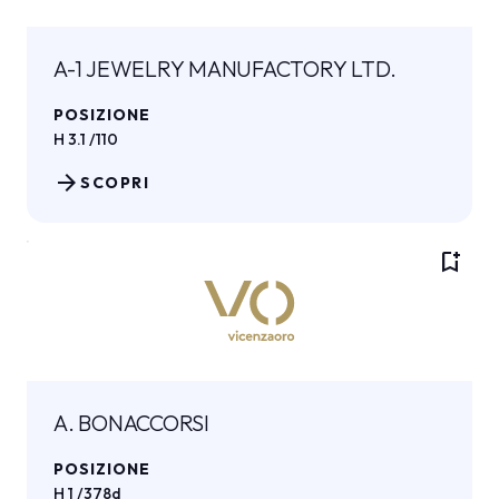
A-1 JEWELRY MANUFACTORY LTD.
POSIZIONE
H 3.1 /110
arrow_forward
SCOPRI
bookmark_add
A. BONACCORSI
POSIZIONE
H 1 /378d