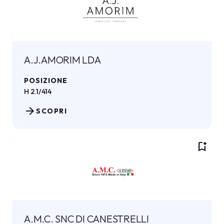
A.J.AMORIM LDA
POSIZIONE
H 2.1/414
arrow_forward
SCOPRI
bookmark_add
A.M.C. SNC DI CANESTRELLI