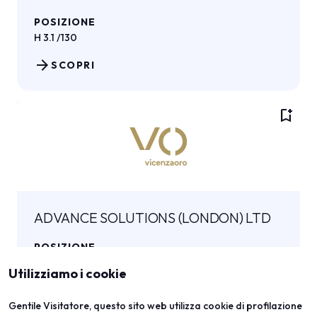
POSIZIONE
H 3.1 /130
arrow_forward
SCOPRI
bookmark_add
ADVANCE SOLUTIONS (LONDON) LTD
POSIZIONE
H 2.1/331
Utilizziamo i cookie
arrow_forward
SCOPRI
Gentile Visitatore, questo sito web utilizza cookie di profilazione