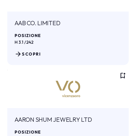
AAB CO. LIMITED
POSIZIONE
H 3.1 /242
arrow_forward
SCOPRI
bookmark_add
AARON SHUM JEWELRY LTD
POSIZIONE