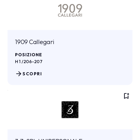
1909 Callegari
POSIZIONE
H 1 /206-207
arrow_forward
SCOPRI
bookmark_add