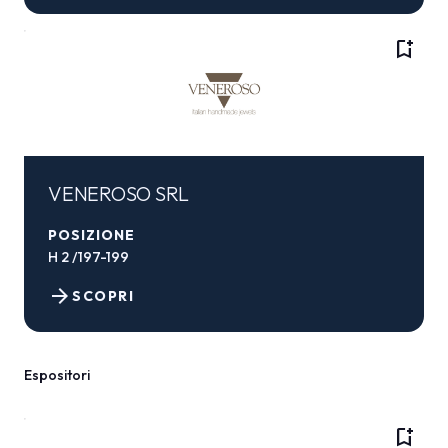
bookmark_add
VENEROSO SRL
POSIZIONE
H 2 /197-199
arrow_forward
SCOPRI
Espositori
bookmark_add