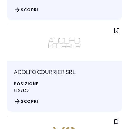
arrow_forward
SCOPRI
bookmark_add
ADOLFO COURRIER SRL
POSIZIONE
H 6 /135
arrow_forward
SCOPRI
bookmark_add