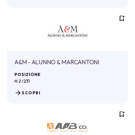
bookmark_add
A&M - ALUNNO & MARCANTONI
POSIZIONE
H 2 /231
arrow_forward
SCOPRI
bookmark_add