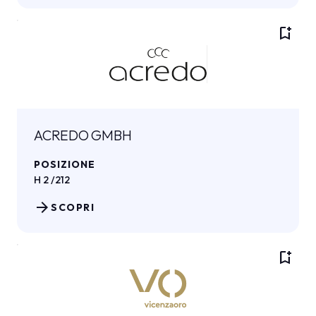
bookmark_add
ACREDO GMBH
POSIZIONE
H 2 /212
arrow_forward
SCOPRI
bookmark_add