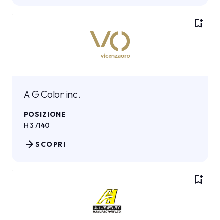
bookmark_add
A G Color inc.
POSIZIONE
H 3 /140
arrow_forward
SCOPRI
bookmark_add