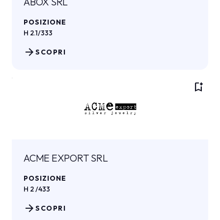
ABOX SRL
POSIZIONE
H 2.1/333
arrow_forward
SCOPRI
bookmark_add
ACME EXPORT SRL
POSIZIONE
H 2 /433
arrow_forward
SCOPRI