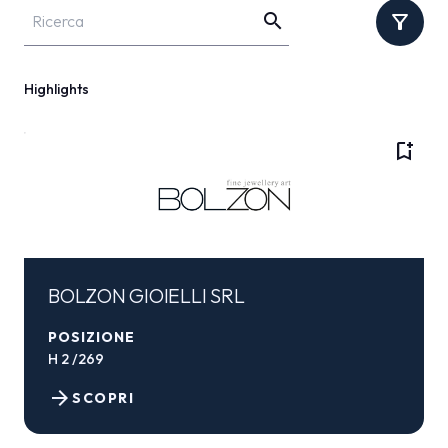
search
filter_alt
Highlights
bookmark_add
BOLZON GIOIELLI SRL
POSIZIONE
H 2 /269
arrow_forward
SCOPRI