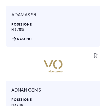
ADAMAS SRL
POSIZIONE
H 6 /130
arrow_forward
SCOPRI
bookmark_add
ADNAN GEMS
POSIZIONE
H 3 /118