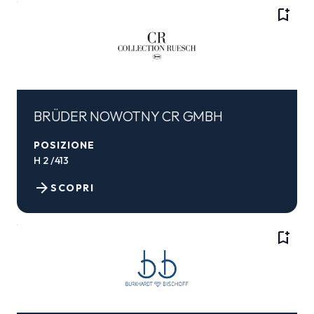
bookmark_add
BRÜDER NOWOTNY CR GMBH
POSIZIONE
H 2 /413
arrow_forward
SCOPRI
bookmark_add