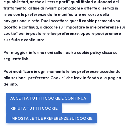
e pubblicitari, anche di “terze parti” quali titolari autonomi del
trattamento, al fine di inviarti promozioni e offerte di servizi in
add
linea con le preferenze da te manifestate nel corso della
navigazione in rete. Puoi accettare questi cookie premendo su
accetta e continua, o cliccare su “impostare le mie preferenze sui
cookie” per impostare le tue preferenze, oppure puoi premere
su rifiuta e continuare.
Per maggiori informazioni sulla nostra cookie policy clicca sul
seguente
link
.
Puoi modificare in ogni momento le tue preferenze accedendo
alla sezione “preferenze Cookie” che trovi in fondo alla pagina
del sito.
ACCETTA TUTTI I COOKIE E CONTINUA
RIFIUTA TUTTI I COOKIE
IMPOSTA LE TUE PREFERENZE SUI COOKIE
arrow_circle_right
VEDI TUTTI GLI ESPOSITORI