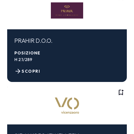
PRAHIR D.O.O.
POSIZIONE
H 2.1/289
arrow_forward
SCOPRI
bookmark_add