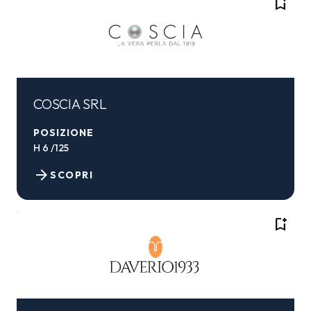
bookmark_add
COSCIA SRL
POSIZIONE
H 6 /125
arrow_forward
SCOPRI
bookmark_add