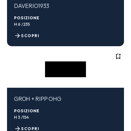
DAVERIO1933
POSIZIONE
H 6 /235
arrow_forward
SCOPRI
bookmark_add
GROH + RIPP OHG
POSIZIONE
H 3 /154
arrow_forward
SCOPRI