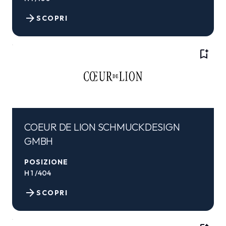
arrow_forward
SCOPRI
bookmark_add
COEUR DE LION SCHMUCKDESIGN
GMBH
POSIZIONE
H 1 /404
arrow_forward
SCOPRI