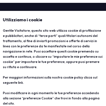
Utilizziamo i cookie
Gentile Visitatore, questo sito web utilizza cookie di profilazione
e pubblicitari, anche di “terze parti” quali titolari autonomi del
trattamento, al fine di inviarti promozioni e offerte di servizi in
linea con le preferenze da te manifestate nel corso della
ABOUT
VISITA
navigazione in rete. Puoi accettare questi cookie premendo su
Vicenzaoro
Registrazione e badge
T.Gold
Info pratiche visitatori
accetta e continua, o cliccare su “impostare le mie preferenze sui
VO Vintage
FAQ
cookie” per impostare le tue preferenze, oppure puoi premere
Aree espositive
Area riservata
su rifiuta e continuare.
Contatti
ESPONI
PROGETTI
Per maggiori informazioni sulla nostra cookie policy clicca sul
Diventa espositore
Progetti speciali
seguente
link
.
Info utili per esporre
Progetti editoriali
Area riservata
Education
Puoi modificare in ogni momento le tue preferenze accedendo
alla sezione “preferenze Cookie” che trovi in fondo alla pagina
del sito.