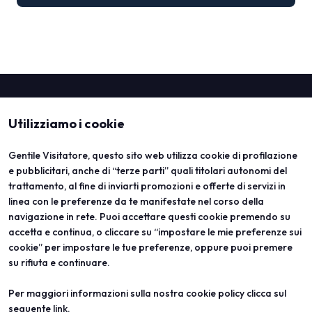
Utilizziamo i cookie
Gentile Visitatore, questo sito web utilizza cookie di profilazione
e pubblicitari, anche di “terze parti” quali titolari autonomi del
trattamento, al fine di inviarti promozioni e offerte di servizi in
linea con le preferenze da te manifestate nel corso della
ABOUT
VISITA
navigazione in rete. Puoi accettare questi cookie premendo su
Vicenzaoro
Registrazione e badge
T.Gold
Info pratiche visitatori
accetta e continua, o cliccare su “impostare le mie preferenze sui
VO Vintage
FAQ
cookie” per impostare le tue preferenze, oppure puoi premere
Aree espositive
Area riservata
su rifiuta e continuare.
Contatti
ESPONI
PROGETTI
Per maggiori informazioni sulla nostra cookie policy clicca sul
Diventa espositore
Progetti speciali
seguente
link
.