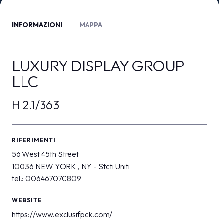
MEDIA ROOM
arrow_right
INFORMAZIONI
MAPPA
VISITA
E
LUXURY DISPLAY GROUP
LLC
H 2.1/363
S
RIFERIMENTI
arrow_circle_right
SCOPRI DI PIÙ
56 West 45th Street
10036 NEW YORK , NY - Stati Uniti
tel.: 006467070809
person
AREA RISERVATA VISITATORI
WEBSITE
IT
EN
A cura di:
https://www.exclusifpak.com/