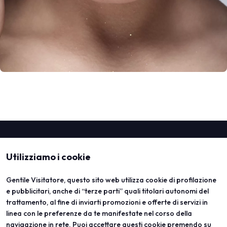
Utilizziamo i cookie
Gentile Visitatore, questo sito web utilizza cookie di profilazione
e pubblicitari, anche di “terze parti” quali titolari autonomi del
trattamento, al fine di inviarti promozioni e offerte di servizi in
linea con le preferenze da te manifestate nel corso della
ABOUT
VISITA
navigazione in rete. Puoi accettare questi cookie premendo su
Vicenzaoro
Registrazione e badge