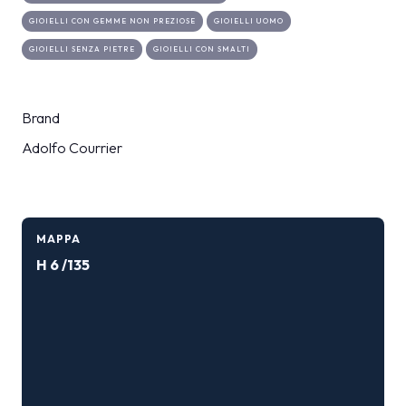
GIOIELLI CON GEMME NON PREZIOSE
GIOIELLI UOMO
GIOIELLI SENZA PIETRE
GIOIELLI CON SMALTI
Brand
Adolfo Courrier
MAPPA
H 6 /135