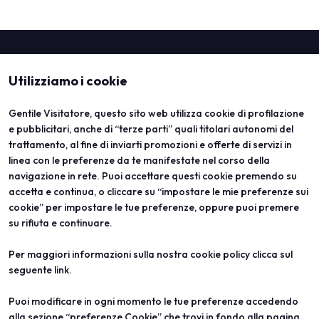
Utilizziamo i cookie
Gentile Visitatore, questo sito web utilizza cookie di profilazione
e pubblicitari, anche di “terze parti” quali titolari autonomi del
trattamento, al fine di inviarti promozioni e offerte di servizi in
linea con le preferenze da te manifestate nel corso della
ABOUT
VISITA
navigazione in rete. Puoi accettare questi cookie premendo su
Vicenzaoro
Registrazione e badge
T.Gold
Info pratiche visitatori
accetta e continua, o cliccare su “impostare le mie preferenze sui
VO Vintage
FAQ
cookie” per impostare le tue preferenze, oppure puoi premere
Aree espositive
Area riservata
su rifiuta e continuare.
Contatti
ESPONI
PROGETTI
Per maggiori informazioni sulla nostra cookie policy clicca sul
Diventa espositore
Progetti speciali
seguente
link
.
Info utili per esporre
Progetti editoriali
Area riservata
Education
Puoi modificare in ogni momento le tue preferenze accedendo
alla sezione “preferenze Cookie” che trovi in fondo alla pagina