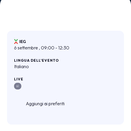
MEDIA ROOM
arrow_right
VISITA
E
6 settembre , 09:00 - 12:30
LINGUA DELL'EVENTO
S
Italiano
LIVE
arrow_circle_right
SCOPRI DI PIÙ
SÌ
Aggiungi ai preferiti
person
AREA RISERVATA VISITATORI
IT
EN
A cura di: