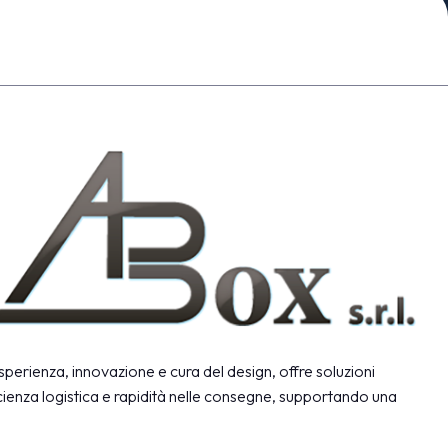
arrow_drop_down
arrow_drop_down
sperienza, innovazione e cura del design, offre soluzioni
arrow_drop_down
icienza logistica e rapidità nelle consegne, supportando una