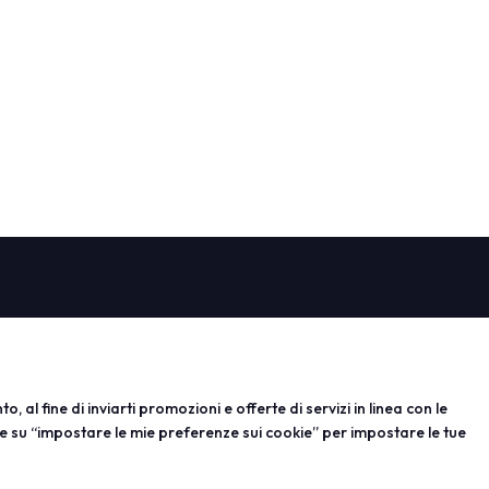
PROGETTI
espositore
Progetti speciali
 per esporre
Progetti editoriali
rvata
Education
, al fine di inviarti promozioni e offerte di servizi in linea con le
e su “impostare le mie preferenze sui cookie” per impostare le tue