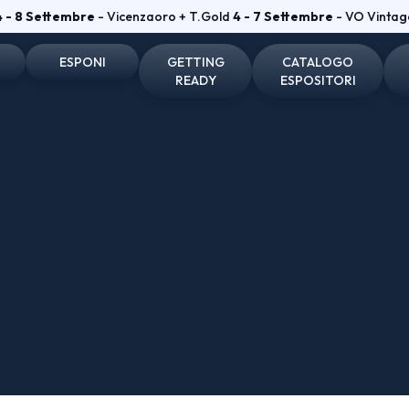
4 - 8 Settembre
- Vicenzaoro + T.Gold
4 - 7 Settembre
- VO Vintag
ESPONI
GETTING
CATALOGO
READY
ESPOSITORI
one e badge
Perché esporre
Come arrivare
Espositori Vicenzaoro
he visitatori
Diventa espositore
Dove soggiornare
Espositori T.GOLD
tare
Info utili per esporre
Dove parcheggiare
vata
Area riservata Vicenzaoro
Area riservata T.Gold