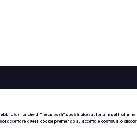
ABOUT
VISITA
ESPONI
Vicenzaoro
Registrazione e badge
Diventa 
T.Gold
Info pratiche visitatori
Info utili
VO Vintage
FAQ
Area rise
bblicitari, anche di “terze parti” quali titolari autonomi del trattamento
Aree espositive
Area riservata
uoi accettare questi cookie premendo su accetta e continua, o cliccar
Contatti