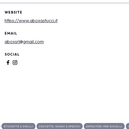
WEBSITE
https://www.aboxastucci.it
EMAIL
aboxsrl@gmail.com
SOCIAL
ETICHETTE E SIGILLI
COUVETTE, VASSOI E SPECCHI
ESPOSITORI PER GIOIELLI