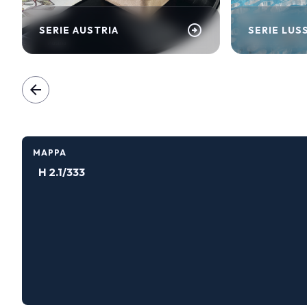
arrow_circle_right
SERIE AUSTRIA
SERIE LUS
arrow_back
MAPPA
H 2.1/333
SCOPRI DI PIÙ