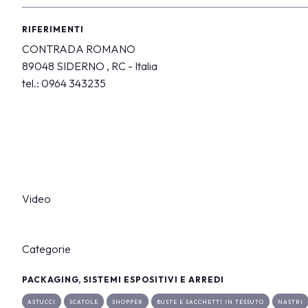
Dove parcheggiare
Punti ristoro
RIFERIMENTI
Scopri Vicenza
CONTRADA ROMANO
89048 SIDERNO , RC - Italia
CATALOGO ESPOSITORI
tel.: 0964 343235
Espositori Vicenzaoro
Espositori T.GOLD
EVENTI
Programma eventi
PROGETTI
Progetti speciali
Video
Progetti editoriali
Education
Categorie
MEDIA ROOM
Comunicati e press kit
PACKAGING, SISTEMI ESPOSITIVI E ARREDI
Accredito stampa
ASTUCCI
SCATOLE
SHOPPER
BUSTE E SACCHETTI IN TESSUTO
NASTRI