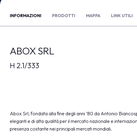
VISITA
INFORMAZIONI
Registrazione e badge
PRODOTTI
MAPPA
LINK UTILI
Info pratiche visitatori
Perché visitare
FAQ
ABOX SRL
Area Riservata
ESPONI
H 2.1/333
Perchè esporre
Diventa espositore
Info utili per esporre
Area riservata Vicenzaoro
Area riservata T.Gold
Abox Srl, fondata alla fine degli anni ’80 da Antonio Biancospi
GETTING READY
eleganti e di alta qualità per il mercato nazionale e internaz
Come arrivare
presenza costante nei principali mercati mondiali.
Dove soggiornare