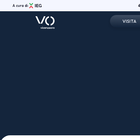
A cura di:
VISITA
Registrazi
Menù
Info pratic
ABOUT
Vicenzaoro Shows
Perchè visi
Aree espositive
Vicenzaoro App
Area Riser
Media Gallery
Partners
News
Shop
Contatti