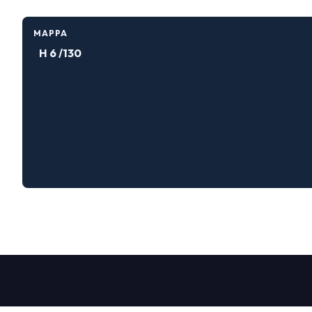
Dove parcheggiare
Punti ristoro
MAPPA
Scopri Vicenza
H 6 /130
CATALOGO ESPOSITORI
Espositori Vicenzaoro
Espositori T.GOLD
EVENTI
Programma eventi
PROGETTI
Progetti speciali
Progetti editoriali
Education
MEDIA ROOM
Comunicati e press kit
Accredito stampa