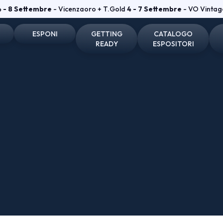
4 - 8 Settembre
- Vicenzaoro + T.Gold
4 - 7 Settembre
- VO Vintag
ESPONI
GETTING
CATALOGO
READY
ESPOSITORI
one e badge
Perché esporre
Come arrivare
Espositori Vicenzaoro
he visitatori
Diventa espositore
Dove soggiornare
Espositori T.GOLD
tare
Info utili per esporre
Dove parcheggiare
vata
Area riservata Vicenzaoro
Area riservata T.Gold