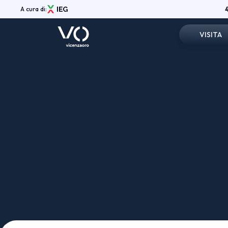
A cura di:
VISITA
Registrazi
Menù
Info pratic
ABOUT
Vicenzaoro Shows
Perchè visi
Aree espositive
Vicenzaoro App
Area Riser
Media Gallery
Partners
News
Shop
Contatti