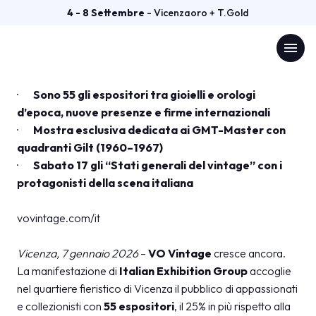
COMUNICATO STAMPA
4 - 8 Settembre
- Vicenzaoro + T.Gold
VO VINTAGE DI IEG A
download
Comunicato n. 3 del 07/01/2026 (
SCARICA
)
menu
GENNAIO CRESCE: ANCORA
PIÙ ESPOSITORI, STORIE E
CULTURA
·
Sono 55 gli espositori tra gioielli e orologi
Menù
arrow_right
d’epoca, nuove presenze e firme internazionali
·
Mostra esclusiva dedicata ai GMT-Master con
VISITA
arrow_right
quadranti Gilt (1960–1967)
·
Sabato 17 gli “Stati generali del vintage” con i
protagonisti della scena italiana
ESPONI
arrow_right
vovintage.com/it
GETTING READY
arrow_right
Vicenza, 7 gennaio 2026
–
VO Vintage
cresce ancora.
La manifestazione di
Italian Exhibition Group
accoglie
CATALOGO ESPOSITORI
arrow_right
nel quartiere fieristico di Vicenza il pubblico di appassionati
e collezionisti con
55 espositori
, il 25% in più rispetto alla