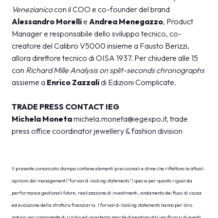
Venezianico
con il COO e co-founder del brand
Alessandro Morelli
e
Andrea Menegazzo
, Product
Manager e responsabile dello sviluppo tecnico, co-
creatore del Calibro V5000 insieme a Fausto Berizzi,
allora direttore tecnico di OISA 1937. Per chiudere alle 15
con
Richard Mille Analysis on split-seconds chronographs
assieme a
Enrico Zazzali
di Edizioni Complicate.
TRADE PRESS CONTACT IEG
Michela Moneta
michela.moneta@iegexpo.it
, trade
press office coordinator jewellery & fashion division
Il presente comunicato stampa contiene elementi previsionali e stime che riflettono le attuali
opinioni del management (“forward-looking statements”) specie per quanto riguarda
performance gestionali future, realizzazione di investimenti, andamento dei flussi di cassa
ed evoluzione della struttura finanziaria. I forward-looking statements hanno per loro
natura una componente di rischio ed incertezza perché dipendono dal verificarsi di eventi