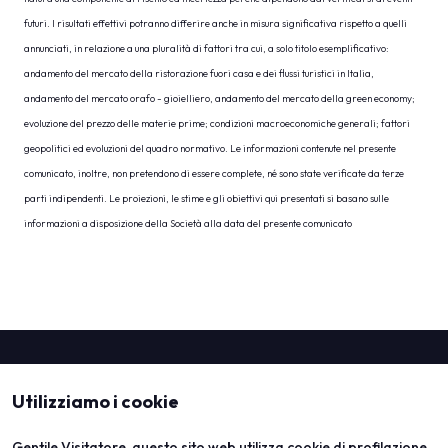
futuri. I risultati effettivi potranno differire anche in misura significativa rispetto a quelli
annunciati, in relazione a una pluralità di fattori tra cui, a solo titolo esemplificativo:
andamento del mercato della ristorazione fuori casa e dei flussi turistici in Italia,
andamento del mercato orafo - gioielliero, andamento del mercato della green economy;
evoluzione del prezzo delle materie prime; condizioni macroeconomiche generali; fattori
geopolitici ed evoluzioni del quadro normativo. Le informazioni contenute nel presente
comunicato, inoltre, non pretendono di essere complete, né sono state verificate da terze
parti indipendenti. Le proiezioni, le stime e gli obiettivi qui presentati si basano sulle
informazioni a disposizione della Società alla data del presente comunicato
Utilizziamo i cookie
Gentile Visitatore, questo sito web utilizza cookie di profilazione