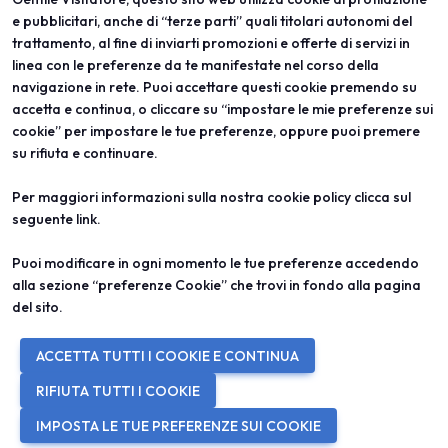
e pubblicitari, anche di “terze parti” quali titolari autonomi del
trattamento, al fine di inviarti promozioni e offerte di servizi in
linea con le preferenze da te manifestate nel corso della
ABOUT
VISITA
navigazione in rete. Puoi accettare questi cookie premendo su
Vicenzaoro
Registrazione e badge
T.Gold
Info pratiche visitatori
accetta e continua, o cliccare su “impostare le mie preferenze sui
VO Vintage
FAQ
cookie” per impostare le tue preferenze, oppure puoi premere
Aree espositive
Area riservata
su rifiuta e continuare.
Contatti
ESPONI
PROGETTI
Per maggiori informazioni sulla nostra cookie policy clicca sul
Diventa espositore
Progetti speciali
seguente
link
.
Info utili per esporre
Progetti editoriali
Area riservata
Education
Puoi modificare in ogni momento le tue preferenze accedendo
alla sezione “preferenze Cookie” che trovi in fondo alla pagina
del sito.
© 2026
ITALIAN EXHIBITION GROUP SpA - Via Emilia 155, 47921 Rimini
ACCETTA TUTTI I COOKIE E CONTINUA
(Italy) - Registro Imprese Rimini e C.F./P.I. 00139440408 - Cap. Soc.
52.214.897 i.v. -
Copyright & disclaimer
-
Privacy Policy
-
Cookie
RIFIUTA TUTTI I COOKIE
Policy
-
Preferenze Cookie
IMPOSTA LE TUE PREFERENZE SUI COOKIE