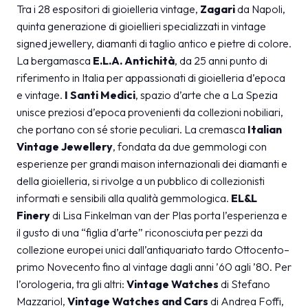
Tra i 28 espositori di gioielleria vintage,
Zagari
da Napoli,
quinta generazione di gioiellieri specializzati in vintage
signed jewellery, diamanti di taglio antico e pietre di colore.
La bergamasca
E.L.A. Antichità
, da 25 anni punto di
riferimento in Italia per appassionati di gioielleria d’epoca
e vintage.
I Santi Medici
, spazio d’arte che a La Spezia
unisce preziosi d’epoca provenienti da collezioni nobiliari,
che portano con sé storie peculiari. La cremasca
Italian
Vintage Jewellery
, fondata da due gemmologi con
esperienze per grandi maison internazionali dei diamanti e
della gioielleria, si rivolge a un pubblico di collezionisti
informati e sensibili alla qualità gemmologica.
EL&L
Finery
di Lisa Finkelman van der Plas porta l’esperienza e
il gusto di una “figlia d’arte” riconosciuta per pezzi da
collezione europei unici dall’antiquariato tardo Ottocento–
primo Novecento fino al vintage dagli anni ’60 agli ’80. Per
l’orologeria, tra gli altri:
Vintage Watches
di Stefano
Mazzariol,
Vintage Watches and Cars
di Andrea Foffi,