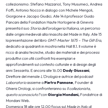
collezionismo: Stefano Mazzariol, Tony Musumeci, Andrea
Foffi, Antonio Nocco in dialogo con Michele Mengoli,
Giorgione e Jacopo Giudici. Alle 14 il professor Guido
Pancani della Fondation Haute Horlogerie di Ginevra
presenta il suo
Storia dell’orologeria Italiana
, un percorso
dalle origini medievali alla rinascita del Made in Italy. Alle 15
la presentazione del libro
GMT-Master 1675 – The Gilt Era
,
dedicato ai quadranti in mostra nella Hall 8.1. Il volume è
ricco di analisi tecniche, studio dei materiali e dei processi
produttivi con utili confronti tra esemplari e
approfondimenti sul contesto culturale e di design degli
anni Sessanta. E ancora alle 16.00
Dody Giussani
,
Direttore del mensile
L'Orologio
e autrice del podcast
Laboratorio
assieme a
Pietro Pannone
,
Founder di
Ghiera Orologi, si confronteranno su
Il collezionista,
questo sconosciuto?
con
Giorgia Mondani,
Fondatrice di
Mondani Web.
Domenica 18 alle ore 12.00 focus sul
Made in Italy di