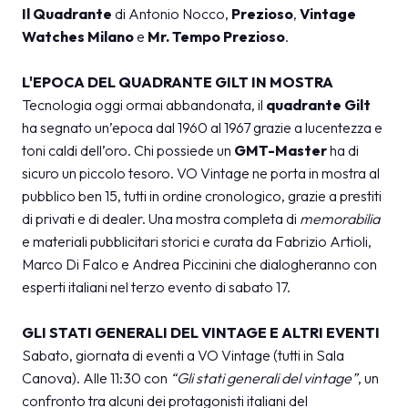
Il Quadrante
di Antonio Nocco,
Prezioso
,
Vintage
Watches Milano
e
Mr. Tempo Prezioso
.
L'EPOCA DEL QUADRANTE GILT IN MOSTRA
Tecnologia oggi ormai abbandonata, il
quadrante Gilt
ha segnato un’epoca dal 1960 al 1967 grazie a lucentezza e
toni caldi dell’oro. Chi possiede un
GMT-Master
ha di
sicuro un piccolo tesoro. VO Vintage ne porta in mostra al
pubblico ben 15, tutti in ordine cronologico, grazie a prestiti
di privati e di dealer. Una mostra completa di
memorabilia
e materiali pubblicitari storici e curata da Fabrizio Artioli,
Marco Di Falco e Andrea Piccinini che dialogheranno con
esperti italiani nel terzo evento di sabato 17.
GLI STATI GENERALI DEL VINTAGE E ALTRI EVENTI
Sabato, giornata di eventi a VO Vintage (tutti in Sala
Canova). Alle 11:30 con
“Gli stati generali del vintage”
, un
confronto tra alcuni dei protagonisti italiani del