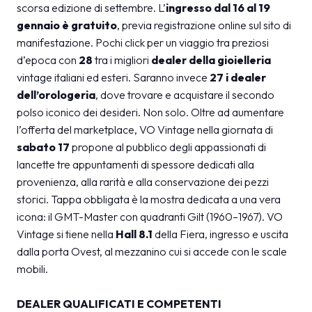
MEDIA ROOM
arrow_right
scorsa edizione di settembre. L’
ingresso dal 16 al 19
gennaio è gratuito
, previa registrazione online sul sito di
manifestazione. Pochi click per un viaggio tra preziosi
VISITA
E
d’epoca con
28
tra i migliori
dealer della gioielleria
vintage italiani ed esteri. Saranno invece
27 i dealer
dell’orologeria
, dove trovare e acquistare il secondo
polso iconico dei desideri. Non solo. Oltre ad aumentare
l’offerta del marketplace, VO Vintage nella giornata di
sabato 17
propone al pubblico degli appassionati di
S
lancette tre appuntamenti di spessore dedicati alla
provenienza, alla rarità e alla conservazione dei pezzi
storici. Tappa obbligata è la mostra dedicata a una vera
arrow_circle_right
SCOPRI DI PIÙ
icona: il GMT-Master con quadranti Gilt (1960–1967). VO
Vintage si tiene nella
Hall 8.1
della Fiera, ingresso e uscita
dalla porta Ovest, al mezzanino cui si accede con le scale
person
AREA RISERVATA VISITATORI
mobili.
DEALER QUALIFICATI E COMPETENTI
IT
EN
A cura di: