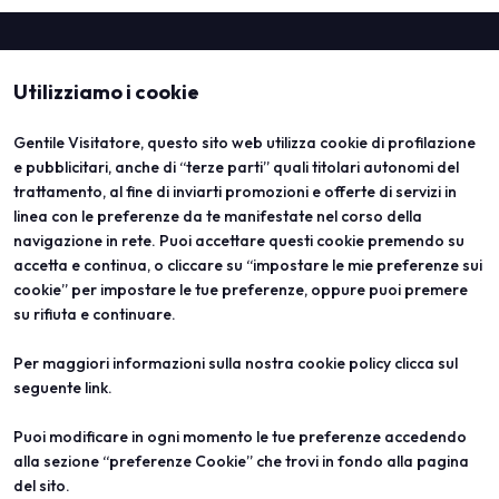
Utilizziamo i cookie
Gentile Visitatore, questo sito web utilizza cookie di profilazione
e pubblicitari, anche di “terze parti” quali titolari autonomi del
trattamento, al fine di inviarti promozioni e offerte di servizi in
linea con le preferenze da te manifestate nel corso della
ABOUT
VISITA
navigazione in rete. Puoi accettare questi cookie premendo su
Vicenzaoro
Registrazione e badge
T.Gold
Info pratiche visitatori
accetta e continua, o cliccare su “impostare le mie preferenze sui
VO Vintage
FAQ
cookie” per impostare le tue preferenze, oppure puoi premere
Aree espositive
Area riservata
su rifiuta e continuare.
Contatti
ESPONI
PROGETTI
Per maggiori informazioni sulla nostra cookie policy clicca sul
Diventa espositore
Progetti speciali
seguente
link
.
Info utili per esporre
Progetti editoriali
Area riservata
Education
Puoi modificare in ogni momento le tue preferenze accedendo
alla sezione “preferenze Cookie” che trovi in fondo alla pagina
del sito.