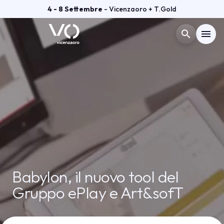
4 - 8 Settembre
- Vicenzaoro + T.Gold
search
menu
Menù
arrow_right
VISITA
arrow_right
ESPONI
arrow_right
GETTING READY
arrow_right
Babylon, il nuovo tool del
Gruppo ePlay e Art&sofT
CATALOGO ESPOSITORI
arrow_right