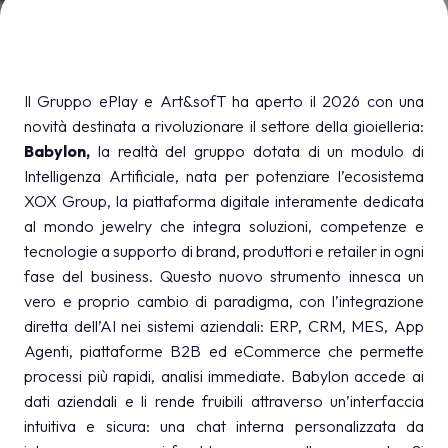
MEDIA ROOM
arrow_right
VISITA
E
Il Gruppo ePlay e Art&sofT ha aperto il 2026 con una
novità destinata a rivoluzionare il settore della gioielleria:
Babylon
,
la realtà del gruppo dotata di un modulo di
Intelligenza Artificiale, nata per potenziare l’ecosistema
XOX Group, la piattaforma digitale interamente dedicata
S
al mondo jewelry che integra soluzioni, competenze e
tecnologie a supporto di brand, produttori e retailer in ogni
fase del business. Questo nuovo strumento innesca un
arrow_circle_right
SCOPRI DI PIÙ
vero e proprio cambio di paradigma, con l’integrazione
diretta dell’AI nei sistemi aziendali: ERP, CRM, MES, App
Agenti, piattaforme B2B ed eCommerce che permette
person
AREA RISERVATA VISITATORI
processi più rapidi, analisi immediate. Babylon accede ai
dati aziendali e li rende fruibili attraverso un’interfaccia
intuitiva e sicura: una chat interna personalizzata da
IT
EN
A cura di: