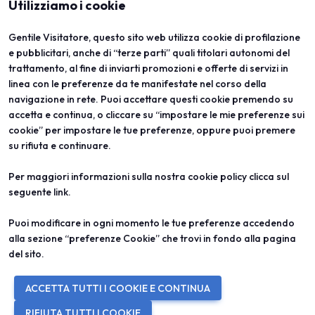
Utilizziamo i cookie
Gentile Visitatore, questo sito web utilizza cookie di profilazione
e pubblicitari, anche di “terze parti” quali titolari autonomi del
trattamento, al fine di inviarti promozioni e offerte di servizi in
linea con le preferenze da te manifestate nel corso della
ABOUT
VISITA
navigazione in rete. Puoi accettare questi cookie premendo su
Vicenzaoro
Registrazione e badge
T.Gold
Info pratiche visitatori
accetta e continua, o cliccare su “impostare le mie preferenze sui
VO Vintage
FAQ
cookie” per impostare le tue preferenze, oppure puoi premere
Aree espositive
Area riservata
su rifiuta e continuare.
Contatti
ESPONI
PROGETTI
Per maggiori informazioni sulla nostra cookie policy clicca sul
Diventa espositore
Progetti speciali
seguente
link
.
Info utili per esporre
Progetti editoriali
Area riservata
Education
Puoi modificare in ogni momento le tue preferenze accedendo
alla sezione “preferenze Cookie” che trovi in fondo alla pagina
del sito.
© 2026
ITALIAN EXHIBITION GROUP SpA - Via Emilia 155, 47921 Rimini
ACCETTA TUTTI I COOKIE E CONTINUA
(Italy) - Registro Imprese Rimini e C.F./P.I. 00139440408 - Cap. Soc.
52.214.897 i.v. -
Copyright & disclaimer
-
Privacy Policy
-
Cookie
RIFIUTA TUTTI I COOKIE