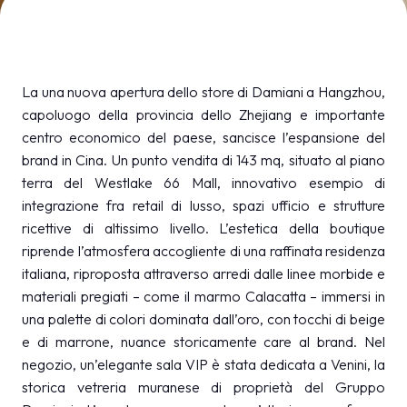
MEDIA ROOM
arrow_right
VISITA
E
La una nuova apertura dello store di Damiani a Hangzhou,
capoluogo della provincia dello Zhejiang e importante
centro economico del paese, sancisce l’espansione del
brand in Cina. Un punto vendita di 143 mq, situato al piano
terra del Westlake 66 Mall, innovativo esempio di
S
integrazione fra retail di lusso, spazi ufficio e strutture
ricettive di altissimo livello. L’estetica della boutique
riprende l’atmosfera accogliente di una raffinata residenza
arrow_circle_right
SCOPRI DI PIÙ
italiana, riproposta attraverso arredi dalle linee morbide e
materiali pregiati – come il marmo Calacatta – immersi in
una palette di colori dominata dall’oro, con tocchi di beige
person
AREA RISERVATA VISITATORI
e di marrone, nuance storicamente care al brand. Nel
negozio, un’elegante sala VIP è stata dedicata a Venini, la
storica vetreria muranese di proprietà del Gruppo
IT
EN
A cura di: