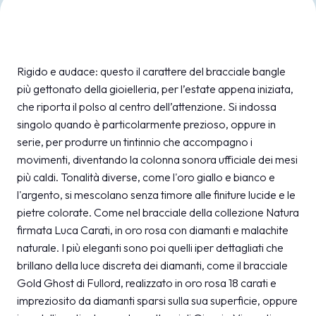
MEDIA ROOM
arrow_right
VISITA
E
Rigido e audace: questo il carattere del bracciale bangle
più gettonato della gioielleria, per l’estate appena iniziata,
che riporta il polso al centro dell’attenzione. Si indossa
singolo quando è particolarmente prezioso, oppure in
serie, per produrre un tintinnio che accompagno i
S
movimenti, diventando la colonna sonora ufficiale dei mesi
più caldi. Tonalità diverse, come l'oro giallo e bianco e
l'argento, si mescolano senza timore alle finiture lucide e le
arrow_circle_right
SCOPRI DI PIÙ
pietre colorate. Come nel bracciale della collezione Natura
firmata Luca Carati, in oro rosa con diamanti e malachite
naturale. I più eleganti sono poi quelli iper dettagliati che
person
AREA RISERVATA VISITATORI
brillano della luce discreta dei diamanti, come il bracciale
Gold Ghost di Fullord, realizzato in oro rosa 18 carati e
impreziosito da diamanti sparsi sulla sua superficie, oppure
IT
EN
A cura di: